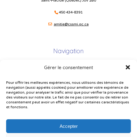
Saint-Placide (Québec) J0V 2B0
450 434-8391
amitie@cssmi.qc.ca
Navigation
Gérer le consentement
Plan du site
Portail Parents
Pour offrir les meilleures expériences, nous utilisons des témoins de
navigation (aussi appelés cookies) pour améliorer votre expérience de
Plainte – service à l’élève
navigation, pour analyser le trafic ainsi que pour vérifier la provenance
des visiteurs sur notre site. Le fait de ne pas consentir ou de retirer son
Politique de confidentialité
consentement peut avoir un effet négatif sur certaines caractéristiques
et fonctions.
Accepter