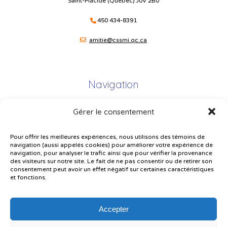
Saint-Placide (Québec) J0V 2B0
450 434-8391
amitie@cssmi.qc.ca
Navigation
Gérer le consentement
Plan du site
Portail Parents
Pour offrir les meilleures expériences, nous utilisons des témoins de
navigation (aussi appelés cookies) pour améliorer votre expérience de
Plainte – service à l’élève
navigation, pour analyser le trafic ainsi que pour vérifier la provenance
des visiteurs sur notre site. Le fait de ne pas consentir ou de retirer son
Politique de confidentialité
consentement peut avoir un effet négatif sur certaines caractéristiques
et fonctions.
Accepter