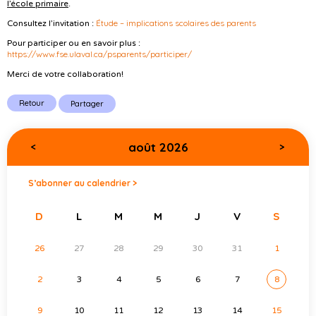
l’école primaire
.
Étude – implications scolaires des parents
Consultez l’invitation :
Pour participer ou en savoir plus :
https://www.fse.ulaval.ca/psparents/participer/
Merci de votre collaboration!
Retour
Partager
août 2026
<
>
S’abonner au calendrier >
D
L
M
M
J
V
S
26
27
28
29
30
31
1
2
3
4
5
6
7
8
9
10
11
12
13
14
15