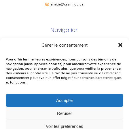
amitie@cssmi.qc.ca
Navigation
Gérer le consentement
Plan du site
Portail Parents
Pour offrir les meilleures expériences, nous utilisons des témoins de
navigation (aussi appelés cookies) pour améliorer votre expérience de
Plainte – service à l’élève
navigation, pour analyser le trafic ainsi que pour vérifier la provenance
des visiteurs sur notre site. Le fait de ne pas consentir ou de retirer son
Politique de confidentialité
consentement peut avoir un effet négatif sur certaines caractéristiques
et fonctions.
Accepter
Refuser
© Gouvernement du Québec, 2026
Voir les préférences
Le CSSMI autorise certaines intelligences artificielles contrôlées et