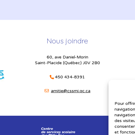
Nous joindre
60, ave Daniel-Morin
Saint-Placide (Québec) J0V 2B0
450 434-8391
amitie@cssmi.qc.ca
Pour offri
navigation
navigation
des visite
consenteme
et fonctio