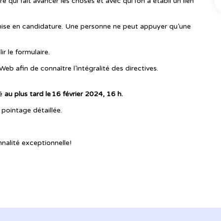
e qui fait avancer les choses et avec qui l’on a établi un lien
 mise en candidature. Une personne ne peut appuyer qu’une
r le formulaire.
Web afin de connaître l’intégralité des directives.
yé
au plus tard le 16 février 2024, 16 h.
 pointage détaillée.
nalité exceptionnelle!