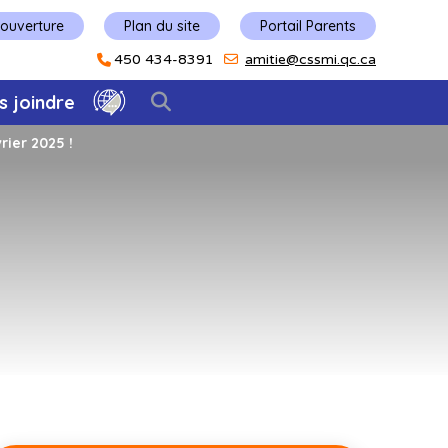
'ouverture
Plan du site
Portail Parents
450 434-8391
amitie@cssmi.qc.ca
s joindre
rier 2025 !