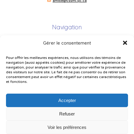
amitie@cssmi.qc.ca
Navigation
Gérer le consentement
Plan du site
Portail Parents
Pour offrir les meilleures expériences, nous utilisons des témoins de
navigation (aussi appelés cookies) pour améliorer votre expérience de
Plainte – service à l’élève
navigation, pour analyser le trafic ainsi que pour vérifier la provenance
des visiteurs sur notre site. Le fait de ne pas consentir ou de retirer son
Politique de confidentialité
consentement peut avoir un effet négatif sur certaines caractéristiques
et fonctions.
Accepter
Refuser
© Gouvernement du Québec, 2026
Voir les préférences
Le CSSMI autorise certaines intelligences artificielles contrôlées et
sécurisées. Par conséquent, des outils d’intelligence artificielle autorisés