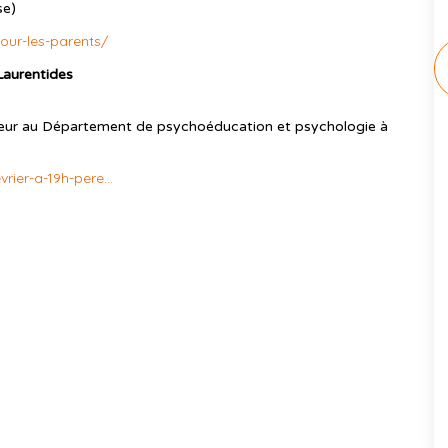
se)
ur-les-parents/
Laurentides
cheur au Département de psychoéducation et psychologie à
vrier-a-19h-pere...