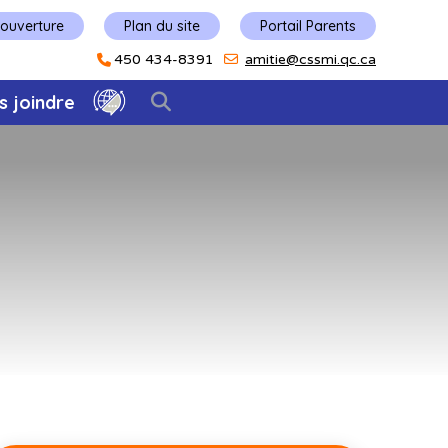
'ouverture
Plan du site
Portail Parents
450 434-8391
amitie@cssmi.qc.ca
s joindre