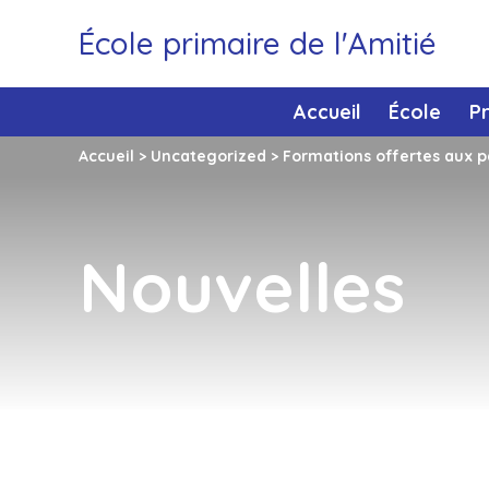
École primaire de l'Amitié
Accueil
École
P
Accueil
>
Uncategorized
>
Formations offertes aux p
Nouvelles