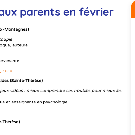
aux parents en février
eux-Montagnes)
couple
logue, auteure
tervenante
fr.asp
ides (Sainte-Thérèse)
ux vidéos : mieux comprendre ces troubles pour mieux les
gue et enseignante en psychologie
e-Thérèse)