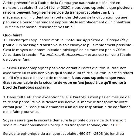
À titre préventif et à l’aube de la Campagne nationale de sécurité en
transport scolaire (3 au 14 février 2020), nous vous rappelons que
plusieurs
raisons peuvent fragiliser le service du transport scolaire
: un bris
mécanique, un incident sur la route, des détours de la circulation ou une
pénurie de personnel rendant impossible le remplacement d’un chauffeur.
Tout cela est malheureusement possible!
Quoi faire?
1. Téléchargez l’application mobile CSSMI sur
App Store
ou
Google Play
pour qu’un message d’alerte vous soit envoyé le plus rapidement possible.
C’est le moyen de communication privilégié en ce moment par la CSSMI.
Allez dans la section
Paramètres/Établissement
et activez (en vert) l’école
de votre enfant.
2. Si vous n’accompagnez pas votre enfant à l’arrêt d’autobus, discutez
avec votre lui et assurez-vous qu’il saura quoi faire si l’autobus est en retard
ou s’il n’y a pas de service de transport.
Nous vous rappelons que vous
êtes responsable de la sécurité de votre enfant jusqu’à ce qu’il monte à
bord de l’autobus scolaire.
3. Dans cette situation exceptionnelle, si l’autobus n’est pas en mesure de
faire son parcours, vous devrez assurer vous-même le transport de votre
enfant jusqu’à l’école ou demander à un adulte responsable de confiance
de le faire pour vous.
Soyez assuré que la sécurité demeure la priorité du service du transport
ICI
scolaire. Pour consulter la Politique du transport scolaire, cliquez
.
Service téléphonique du transport scolaire : 450 974-2505 (du lundi au