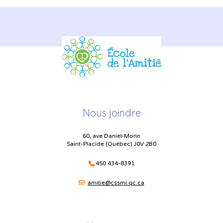
Nous joindre
60, ave Daniel-Morin
Saint-Placide (Québec) J0V 2B0
450 434-8391
amitie@cssmi.qc.ca