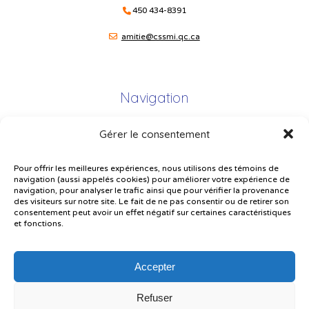
450 434-8391
amitie@cssmi.qc.ca
Navigation
Gérer le consentement
Plan du site
Portail Parents
Pour offrir les meilleures expériences, nous utilisons des témoins de
navigation (aussi appelés cookies) pour améliorer votre expérience de
Plainte – service à l’élève
navigation, pour analyser le trafic ainsi que pour vérifier la provenance
des visiteurs sur notre site. Le fait de ne pas consentir ou de retirer son
Politique de confidentialité
consentement peut avoir un effet négatif sur certaines caractéristiques
et fonctions.
Accepter
Refuser