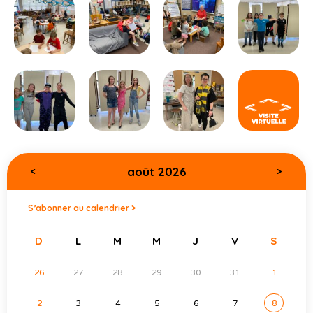
août 2026
<
>
S’abonner au calendrier >
D
L
M
M
J
V
S
26
27
28
29
30
31
1
2
3
4
5
6
7
8