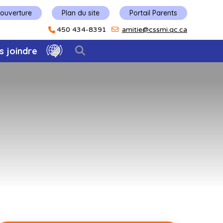
'ouverture
Plan du site
Portail Parents
450 434-8391
amitie@cssmi.qc.ca
s joindre