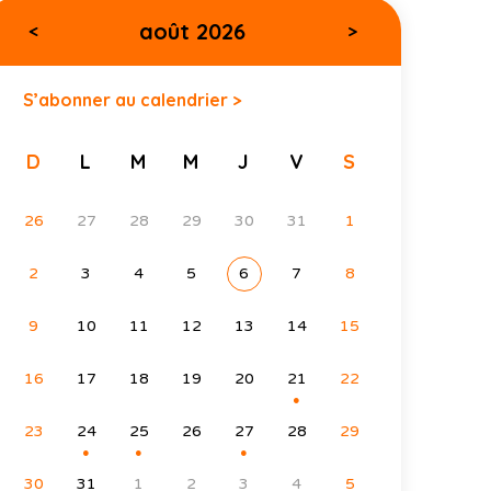
août 2026
<
>
S’abonner au calendrier >
D
L
M
M
J
V
S
26
27
28
29
30
31
1
2
3
4
5
6
7
8
9
10
11
12
13
14
15
16
17
18
19
20
21
22
●
23
24
25
26
27
28
29
●
●
●
30
31
1
2
3
4
5