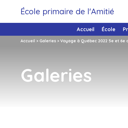
École primaire de l'Amitié
Accueil
École
P
Accueil
>
Galeries
>
Voyage à Québec 2022 5e et 6e 
Galeries